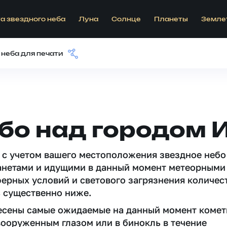
а звездного неба
Луна
Солнце
Планеты
Земле
 неба для печати
бо над городом 
 c учетом вашего местоположения звездное небо
анетами и идущими в данный момент метеорными
ферных условий и светового загрязнения количес
 существенно ниже.
несены самые ожидаемые на данный момент комет
вооруженным глазом или в бинокль в течение