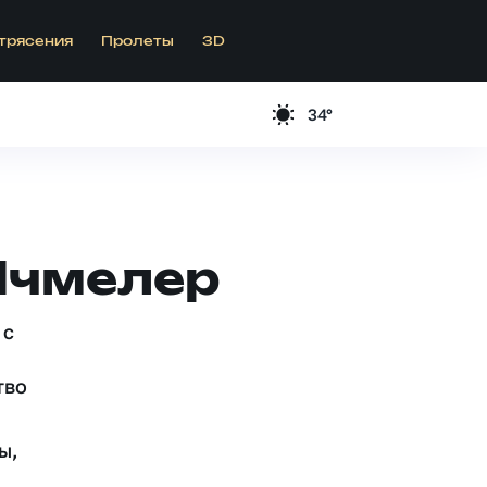
трясения
Пролеты
3D
34°
Ичмелер
 c
тво
ы,