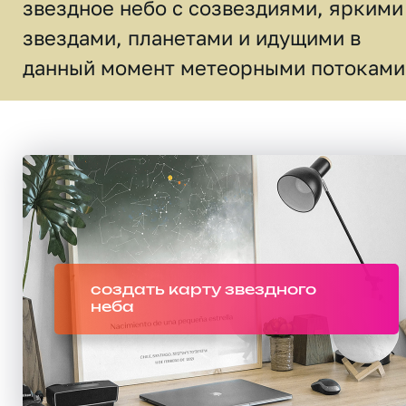
звездное небо c созвездиями, яркими
звездами, планетами и идущими в
данный момент метеорными потоками
создать карту звездного
неба