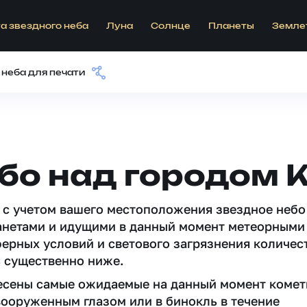
а звездного неба
Луна
Солнце
Планеты
Земле
 неба для печати
бо над городом 
 c учетом вашего местоположения звездное небо
анетами и идущими в данный момент метеорными
ферных условий и светового загрязнения количес
 существенно ниже.
несены самые ожидаемые на данный момент комет
вооруженным глазом или в бинокль в течение