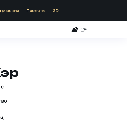
трясения
Пролеты
3D
17°
Кэр
 c
тво
ы,