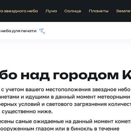
а звездного неба
Луна
Солнце
Планеты
Земле
 неба для печати
бо над городом 
 c учетом вашего местоположения звездное небо
анетами и идущими в данный момент метеорными
ферных условий и светового загрязнения количес
 существенно ниже.
несены самые ожидаемые на данный момент комет
вооруженным глазом или в бинокль в течение