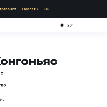
трясения
Пролеты
3D
26°
Конгоньяс
 c
тво
ы,