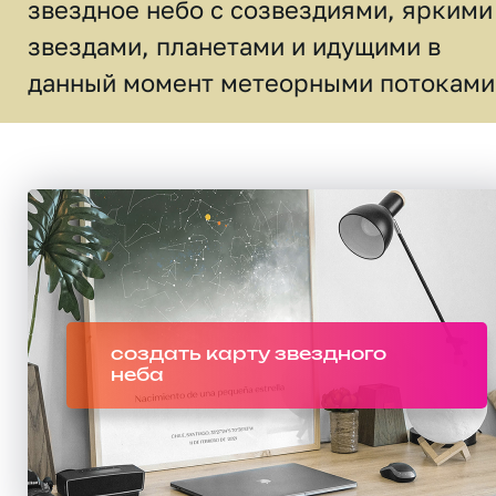
звездное небо c созвездиями, яркими
звездами, планетами и идущими в
данный момент метеорными потоками
создать карту звездного
неба