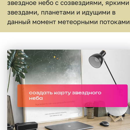
звездное небо c созвездиями, яркими
звездами, планетами и идущими в
данный момент метеорными потоками
создать карту звездного
неба