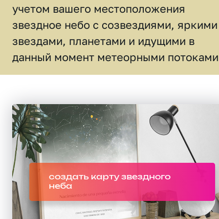
учетом вашего местоположения
звездное небо c созвездиями, яркими
звездами, планетами и идущими в
данный момент метеорными потоками
создать карту звездного
неба