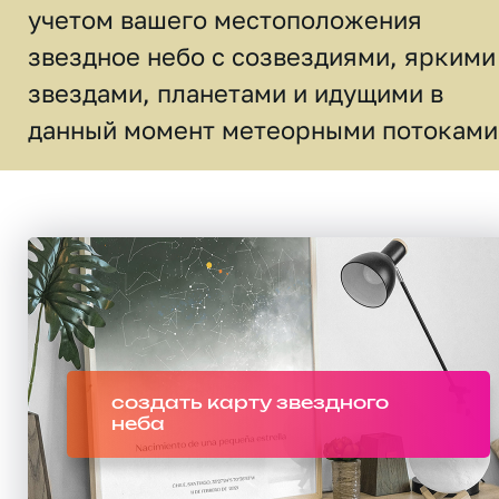
учетом вашего местоположения
звездное небо c созвездиями, яркими
звездами, планетами и идущими в
данный момент метеорными потоками
создать карту звездного
неба