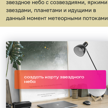
звездное небо c созвездиями, яркими
звездами, планетами и идущими в
данный момент метеорными потоками
создать карту звездного
неба