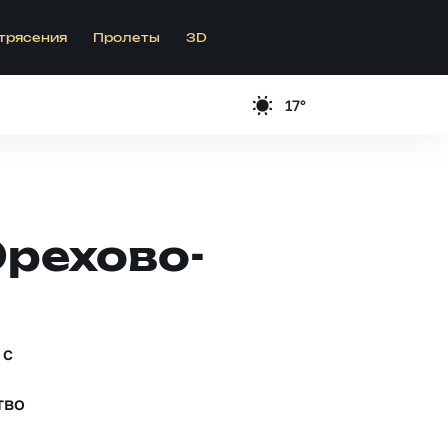
трясения
Пролеты
3D
17°
Орехово-
 c
тво