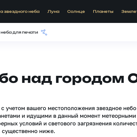
а звездного неба
Луна
Солнце
Планеты
Земле
 неба для печати
бо над городом 
 c учетом вашего местоположения звездное небо
анетами и идущими в данный момент метеорными
ферных условий и светового загрязнения количес
 существенно ниже.