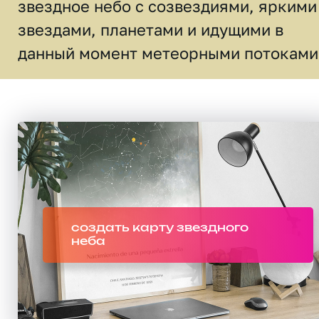
звездное небо c созвездиями, яркими
звездами, планетами и идущими в
данный момент метеорными потоками
создать карту звездного
неба