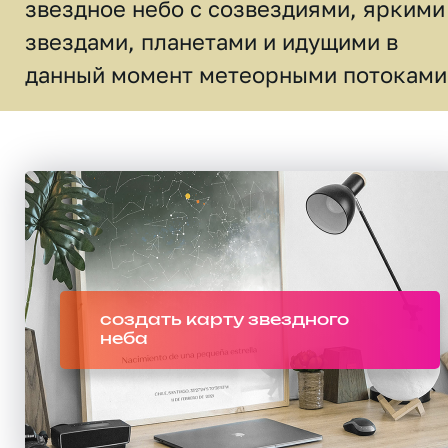
звездное небо c созвездиями, яркими
звездами, планетами и идущими в
данный момент метеорными потоками
создать карту звездного
неба