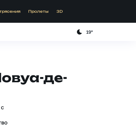
трясения
Пролеты
3D
19°
овуа-де-
 c
тво