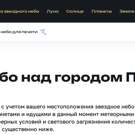
а звездного неба
Луна
Солнце
Планеты
Земле
 неба для печати
бо над городом П
 c учетом вашего местоположения звездное небо
анетами и идущими в данный момент метеорными
ферных условий и светового загрязнения количес
 существенно ниже.