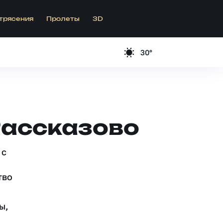
трясения
Пролеты
3D
30°
Рассказово
 c
тво
ы,