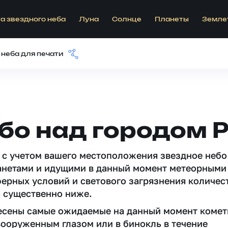
а звездного неба
Луна
Солнце
Планеты
Земле
 неба для печати
бо над городом 
 c учетом вашего местоположения звездное небо
анетами и идущими в данный момент метеорными
ферных условий и светового загрязнения количес
 существенно ниже.
несены самые ожидаемые на данный момент комет
вооруженным глазом или в бинокль в течение