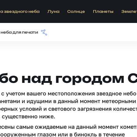
а звездного неба
Луна
Солнце
Планеты
Земле
 неба для печати
ебо над городом
 c учетом вашего местоположения звездное небо
анетами и идущими в данный момент метеорными
ферных условий и светового загрязнения количес
 существенно ниже.
несены самые ожидаемые на данный момент комет
вооруженным глазом или в бинокль в течение