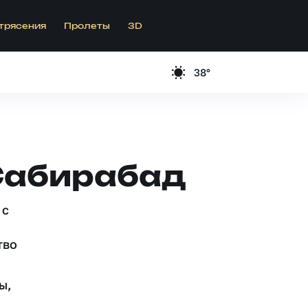
трясения
Пролеты
3D
38°
 Сабирабад
 c
тво
ы,