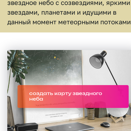
звездное небо c созвездиями, яркими
звездами, планетами и идущими в
данный момент метеорными потоками
создать карту звездного
неба