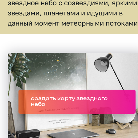
звездное небо c созвездиями, яркими
звездами, планетами и идущими в
данный момент метеорными потоками
создать карту звездного
неба