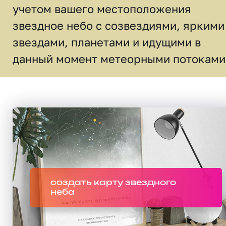
учетом вашего местоположения
звездное небо c созвездиями, яркими
звездами, планетами и идущими в
данный момент метеорными потоками
создать карту звездного
неба