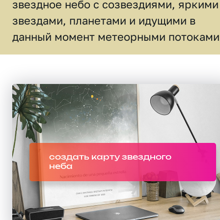
звездное небо c созвездиями, яркими
звездами, планетами и идущими в
данный момент метеорными потоками
создать карту звездного
неба