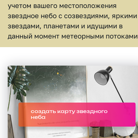
учетом вашего местоположения
звездное небо c созвездиями, яркими
звездами, планетами и идущими в
данный момент метеорными потоками
создать карту звездного
неба