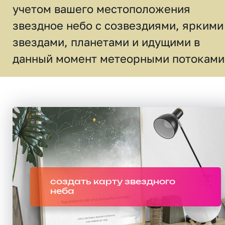
учетом вашего местоположения
звездное небо c созвездиями, яркими
звездами, планетами и идущими в
данный момент метеорными потоками
создать карту звездного
неба