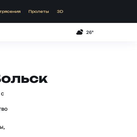
трясения
Пролеты
3D
26°
Вольск
 c
тво
ы,