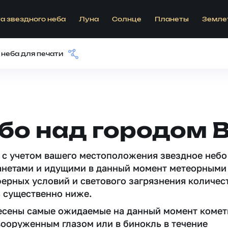
а звездного неба
Луна
Солнце
Планеты
Земле
 неба для печати
бо над городом 
 c учетом вашего местоположения звездное небо
анетами и идущими в данный момент метеорными
ферных условий и светового загрязнения количес
 существенно ниже.
несены самые ожидаемые на данный момент комет
вооруженным глазом или в бинокль в течение