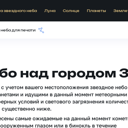
а звездного неба
Луна
Солнце
Планеты
Земле
 неба для печати
бо над городом 
 c учетом вашего местоположения звездное небо
анетами и идущими в данный момент метеорными
ферных условий и светового загрязнения количес
 существенно ниже.
несены самые ожидаемые на данный момент комет
вооруженным глазом или в бинокль в течение