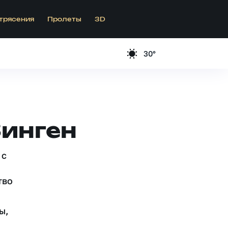
трясения
Пролеты
3D
30°
Зинген
 c
тво
ы,