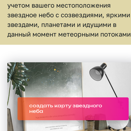
учетом вашего местоположения
звездное небо c созвездиями, яркими
звездами, планетами и идущими в
данный момент метеорными потоками
создать карту звездного
неба