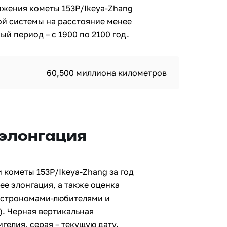
ижения кометы 153P/Ikeya-Zhang
ой системы на расстояние менее
й период – с 1900 по 2100 год.
60,500 миллиона километров
 элонгация
 кометы 153P/Ikeya-Zhang за год
ее элонгация, а также оценка
астрономами-любителями и
. Черная вертикальная
гелия, серая – текущую дату.