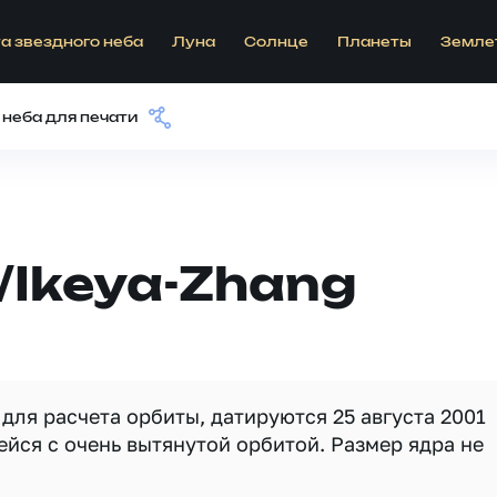
а звездного неба
Луна
Солнце
Планеты
Земле
 неба для печати
/Ikeya-Zhang
ля расчета орбиты, датируются 25 августа 2001
йся с очень вытянутой орбитой. Размер ядра не