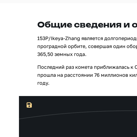
Общие сведения и 
153P/Ikeya-Zhang является долгоперио
проградной орбите, совершая один обо
365,50 земных года.
Последний раз комета приближалась к С
прошла на расстоянии 76 миллионов кил
году.