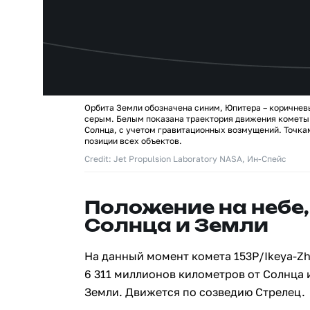
Орбита Земли обозначена синим, Юпитера – коричнев
серым. Белым показана траектория движения кометы 
Солнца, с учетом гравитационных возмущений. Точк
позиции всех объектов.
Credit: Jet Propulsion Laboratory NASA, Ин-Спейс
Положение на небе,
Солнца и Земли
На данный момент комета 153P/Ikeya-Z
6 311 миллионов километров от Солнца 
Земли. Движется по созведию Стрелец.