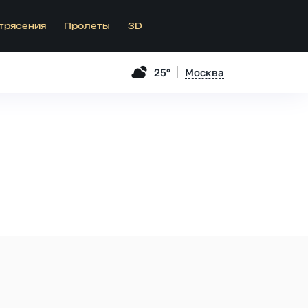
трясения
Пролеты
3D
25°
Москва