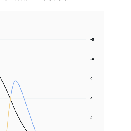
-8
-4
0
4
8