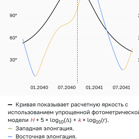
90°
60°
30°
01.2040
07.2040
01.2041
07.2041
—
Кривая показывает расчетную яркость с
использованием упрощенной фотометрическо
модели
H
+ 5 × log
(Δ) +
k
× log
(r).
10
10
—
Западная элонгация.
—
Восточная элонгация.