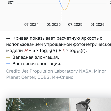
30°
07.2024
01.2025
07.2025
01.2026
—
Кривая показывает расчетную яркость с
использованием упрощенной фотометрическо
модели
H
+ 5 × log
(Δ) +
k
× log
(r).
10
10
—
Западная элонгация.
—
Восточная элонгация.
Credit: Jet Propulsion Laboratory NASA, Minor
Planet Center, COBS, Ин-Спейс