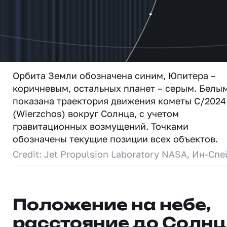
Орбита Земли обозначена синим, Юпитера –
коричневым, остальных планет – серым. Белы
показана траектория движения кометы C/2024
(Wierzchos) вокруг Солнца, с учетом
гравитационных возмущений. Точками
обозначены текущие позиции всех объектов.
Credit: Jet Propulsion Laboratory NASA, Ин-Спе
Положение на небе,
расстояние до Солн