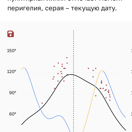
перигелия, серая – текущую дату.
150°
120°
90°
60°