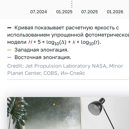
07.2024
01.2025
07.2025
01.2026
—
Кривая показывает расчетную яркость с
использованием упрощенной фотометрическо
модели
H
+ 5 × log
(Δ) +
k
× log
(r).
10
10
—
Западная элонгация.
—
Восточная элонгация.
Credit: Jet Propulsion Laboratory NASA, Minor
Planet Center, COBS, Ин-Спейс