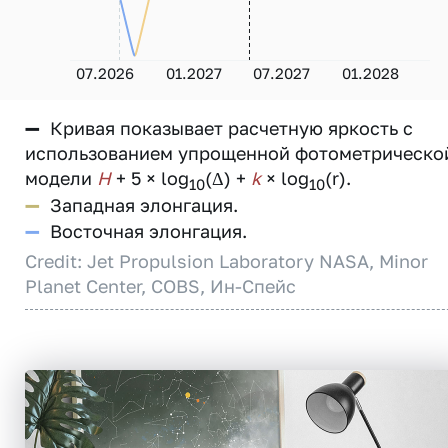
07.2026
01.2027
07.2027
01.2028
—
Кривая показывает расчетную яркость с
использованием упрощенной фотометрическо
модели
H
+ 5 × log
(Δ) +
k
× log
(r).
10
10
—
Западная элонгация.
—
Восточная элонгация.
Credit: Jet Propulsion Laboratory NASA, Minor
Planet Center, COBS, Ин-Спейс