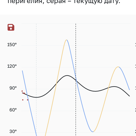
перигелия, серая – текущую дату.
150°
120°
90°
60°
30°