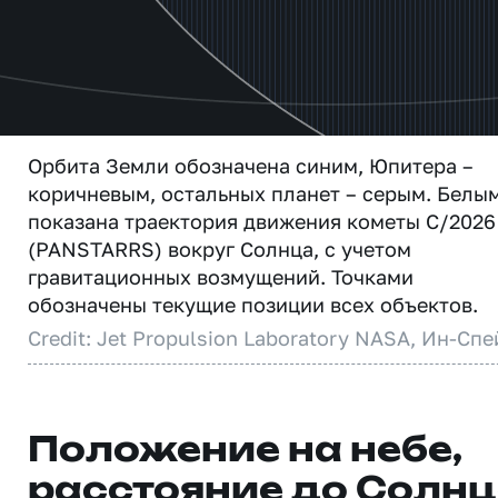
Орбита Земли обозначена синим, Юпитера –
коричневым, остальных планет – серым. Белы
показана траектория движения кометы C/2026
(PANSTARRS) вокруг Солнца, с учетом
гравитационных возмущений. Точками
обозначены текущие позиции всех объектов.
Credit: Jet Propulsion Laboratory NASA, Ин-Спе
Положение на небе,
расстояние до Солн