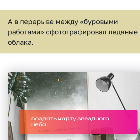
А в перерыве между «буровыми
работами» сфотографировал ледяные
облака.
создать карту звездного
неба