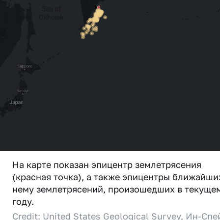
На карте показан эпицентр землетрясения
(красная точка), а также эпицентры ближайши
нему землетрясений, произошедших в текуще
году.
Credit: United States Geological Survey, Ин-Спе