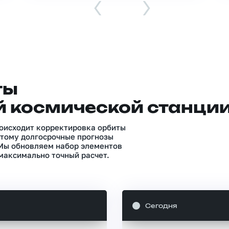
‹
›
ты
 космической станци
роисходит корректировка орбиты
тому долгосрочные прогнозы
 Мы обновляем набор элементов
максимально точный расчет.
Сегодня