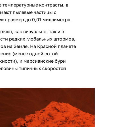
е температурные контрасты, в
нимают пылевые частицы с
ют размер до 0,01 миллиметра.
яют, как визуально, так и в
сти редких глобальных штормов,
нов на Земле. На Красной планете
ление (менее одной сотой
хности), и марсианские бури
оловины типичных скоростей