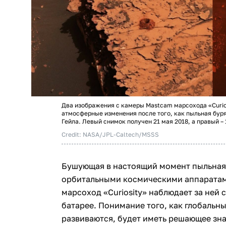
Два изображения с камеры Mastcam марсохода «Curio
атмосферные изменения после того, как пыльная бур
Гейла. Левый снимок получен 21 мая 2018, а правый – 
Credit: NASA/JPL-Caltech/MSSS
Бушующая в настоящий момент пыльная
орбитальными космическими аппаратами
марсоход «Curiosity» наблюдает за ней
батарее. Понимание того, как глобаль
развиваются, будет иметь решающее зн