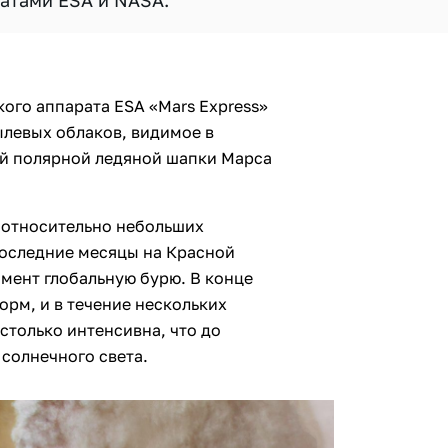
атами ESA и NASA.
ого аппарата ESA «Mars Express»
ылевых облаков, видимое в
ой полярной ледяной шапки Марса
х относительно небольших
последние месяцы на Красной
мент глобальную бурю. В конце
орм, и в течение нескольких
астолько интенсивна, что до
солнечного света.