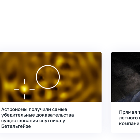
Астрономы получили самые
Прямая 
убедительные доказательства
летного 
существования спутника у
компани
Бетельгейзе