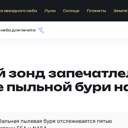
а звездного неба
Луна
Солнце
Планеты
Земле
 неба для печати
 зонд запечатле
 пыльной бури н
альная пылевая буря отслеживается пятью