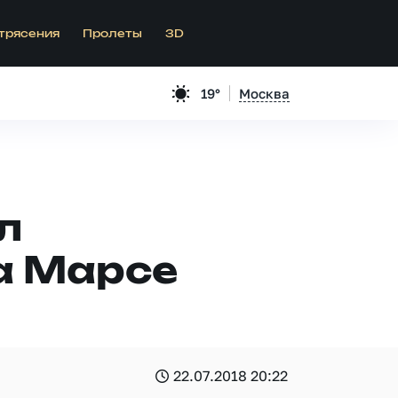
трясения
Пролеты
3D
19°
Москва
л
а Марсе
22.07.2018 20:22