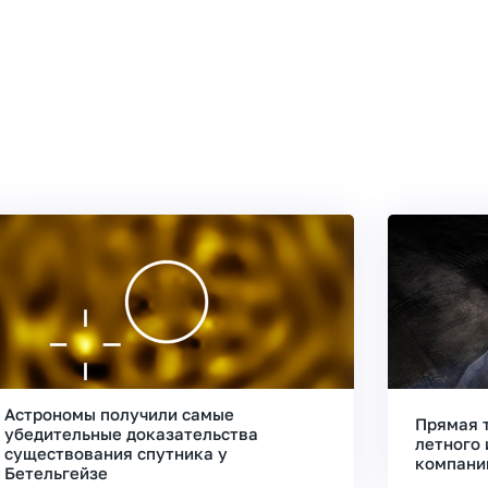
Астрономы получили самые
Прямая 
убедительные доказательства
летного 
существования спутника у
компани
Бетельгейзе