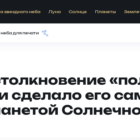
а звездного неба
Луна
Солнце
Планеты
Земле
 неба для печати
столкновение «п
 и сделало его с
ланетой Солнечн