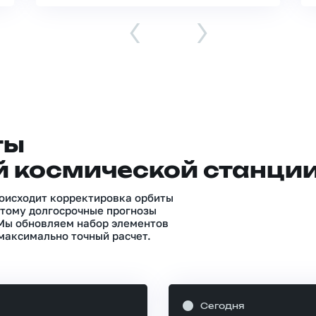
‹
›
ты
 космической станци
роисходит корректировка орбиты
тому долгосрочные прогнозы
 Мы обновляем набор элементов
максимально точный расчет.
Сегодня