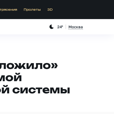
трясения
Пролеты
3D
24°
Москва
оложило»
амой
ой системы