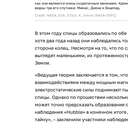
как они являются очень скоротечным явлением. Кроме
видны три его спутника: Мимас, Диона и Энцелад.
Credit: NASA, ESA, STScI, A. Simon (NASA-GSFC)
В этом году спицы образовались по об
хотя два года назад они наблюдались то
стороне колец. Несмотря на то, что по
выглядят маленькими, их протяженност
Земли.
«Ведущая теория заключается в том, что
взаимодействиями между мощным магни
электростатические силы поднимают пыл
спицы. Однако по прошествии нескольки
может точно предсказать образование 
наблюдения «Hubble» в конечном итоге 
тайну», – заключили участники наблюде