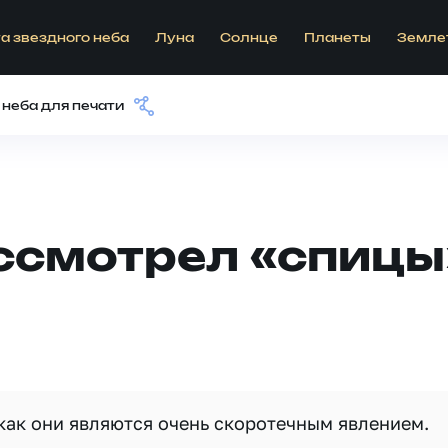
а звездного неба
Луна
Солнце
Планеты
Земле
 неба для печати
ссмотрел «спицы
как они являются очень скоротечным явлением.