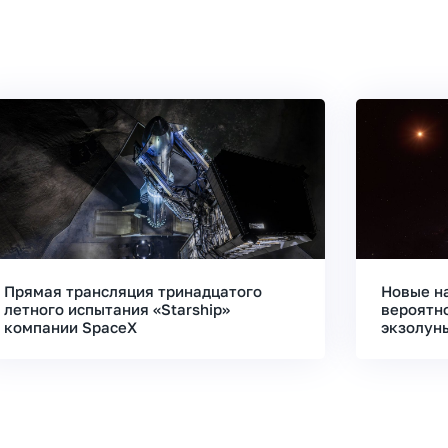
Прямая трансляция тринадцатого
Новые н
летного испытания «Starship»
вероятн
компании SpaceX
экзолун