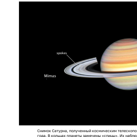
Снимок Сатурна, полученный космическим телескопом
года. В кольцах планеты замечены «спицы». Их наблю