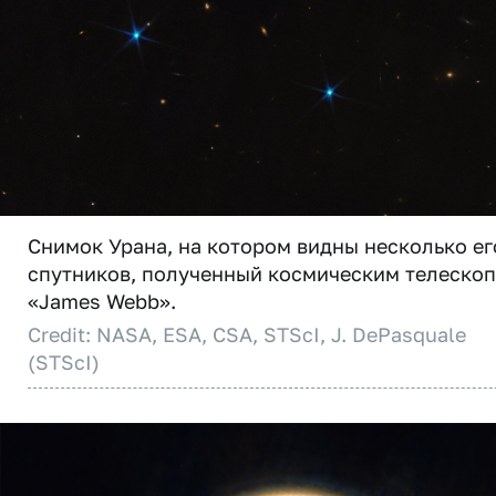
Снимок Урана, на котором видны несколько ег
спутников, полученный космическим телеско
«James Webb».
Credit: NASA, ESA, CSA, STScI, J. DePasquale
(STScI)