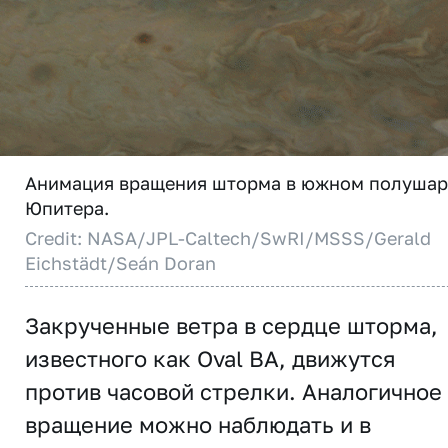
Анимация вращения шторма в южном полуша
Юпитера.
Credit: NASA/JPL-Caltech/SwRI/MSSS/Gerald
Eichstädt/Seán Doran
Закрученные ветра в сердце шторма,
известного как Oval BA, движутся
против часовой стрелки. Аналогичное
вращение можно наблюдать и в