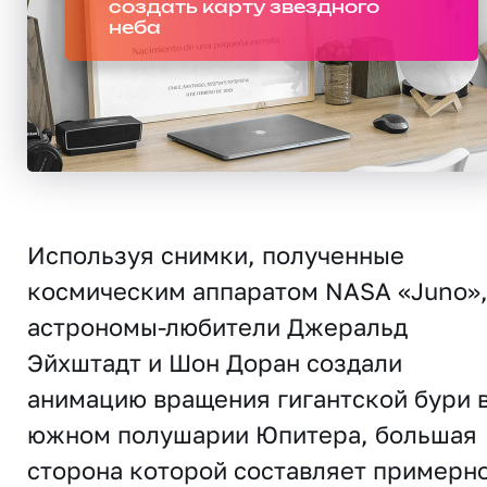
создать карту звездного
неба
Используя снимки, полученные
космическим аппаратом NASA «Juno»
астрономы-любители Джеральд
Эйхштадт и Шон Доран создали
анимацию вращения гигантской бури 
южном полушарии Юпитера, большая
сторона которой составляет примерно