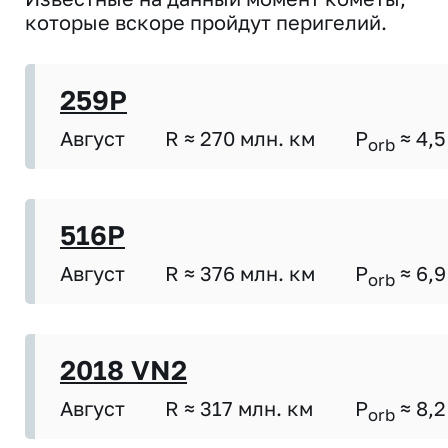
которые вскоре пройдут перигелий.
259P
Август
R ≈ 270 млн. км
P
≈ 4,5
orb
516P
Август
R ≈ 376 млн. км
P
≈ 6,9
orb
2018 VN2
Август
R ≈ 317 млн. км
P
≈ 8,2
orb