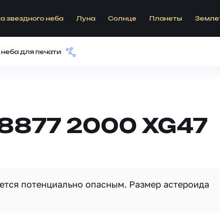
а звездного неба
Луна
Солнце
Планеты
Земле
 неба для печати
38877 2000 XG47
яется потенциально опасным. Размер астероида