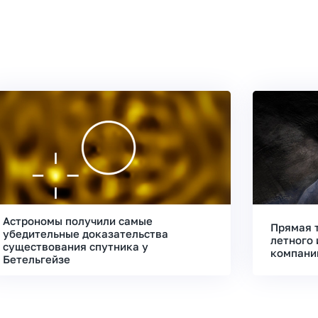
Астрономы получили самые
Прямая 
убедительные доказательства
летного 
существования спутника у
компани
Бетельгейзе