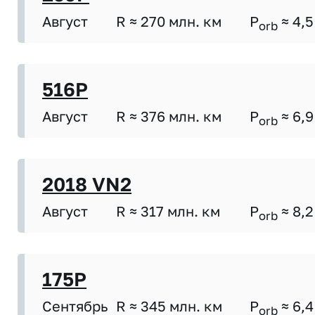
Август
R ≈ 270 млн. км
P
≈ 4,5
orb
516P
Август
R ≈ 376 млн. км
P
≈ 6,9
orb
2018 VN2
Август
R ≈ 317 млн. км
P
≈ 8,2
orb
175P
Сентябрь
R ≈ 345 млн. км
P
≈ 6,4
orb