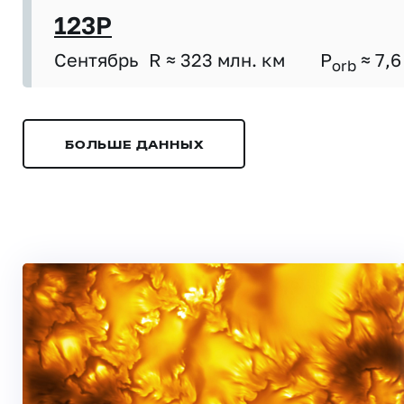
123P
Сентябрь
R ≈ 323 млн. км
P
≈ 7,6
orb
БОЛЬШЕ ДАННЫХ