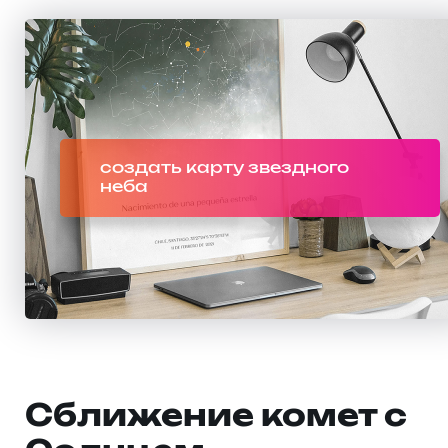
создать карту звездного
неба
Сближение комет с