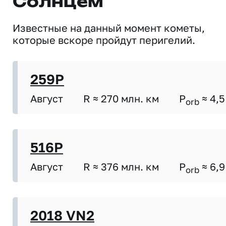
Солнцем
Известные на данный момент кометы,
которые вскоре пройдут перигелий.
259P
Август
R ≈ 270 млн. км
P
≈ 4,5
orb
516P
Август
R ≈ 376 млн. км
P
≈ 6,9
orb
2018 VN2