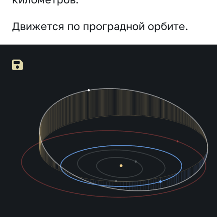
Движется по проградной орбите.