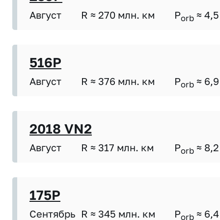
Август
R ≈ 270 млн. км
P
≈ 4,5
orb
516P
Август
R ≈ 376 млн. км
P
≈ 6,9
orb
2018 VN2
Август
R ≈ 317 млн. км
P
≈ 8,2
orb
175P
Сентябрь
R ≈ 345 млн. км
P
≈ 6,4
orb