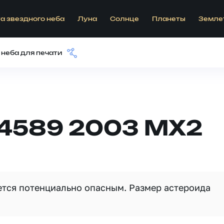
а звездного неба
Луна
Солнце
Планеты
Земле
 неба для печати
54589 2003 MX2
яется потенциально опасным. Размер астероида