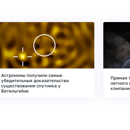
Астрономы получили самые
Прямая 
убедительные доказательства
летного 
существования спутника у
компани
Бетельгейзе