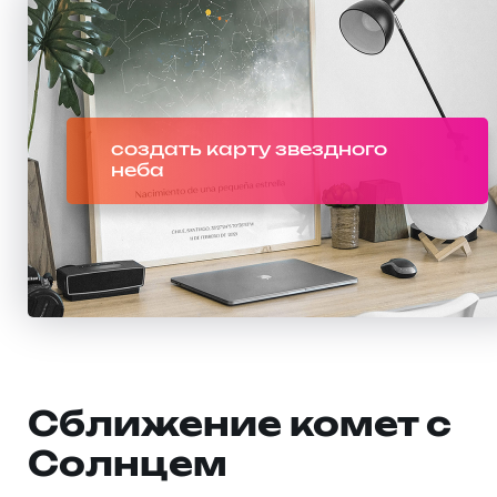
создать карту звездного
неба
Сближение комет с
Солнцем