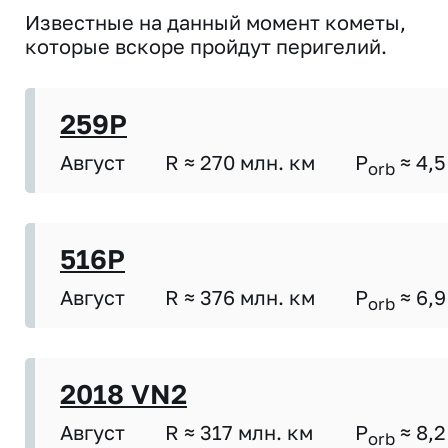
Известные на данный момент кометы,
которые вскоре пройдут перигелий.
259P
Август
R ≈ 270 млн. км
P
≈ 4,5
orb
516P
Август
R ≈ 376 млн. км
P
≈ 6,9
orb
2018 VN2
Август
R ≈ 317 млн. км
P
≈ 8,2
orb