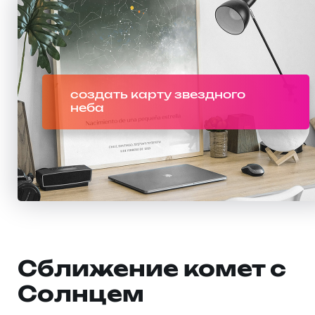
создать карту звездного
неба
Сближение комет с
Солнцем