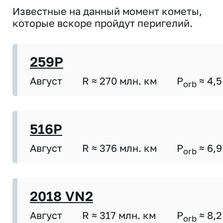
Известные на данный момент кометы,
которые вскоре пройдут перигелий.
259P
Август
R ≈ 270 млн. км
P
≈ 4,5
orb
516P
Август
R ≈ 376 млн. км
P
≈ 6,9
orb
2018 VN2
Август
R ≈ 317 млн. км
P
≈ 8,2
orb