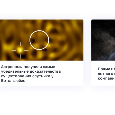
Астрономы получили самые
Прямая 
убедительные доказательства
летного 
существования спутника у
компани
Бетельгейзе