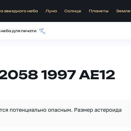
а звездного неба
Луна
Солнце
Планеты
Земле
 неба для печати
2058 1997 AE12
ется потенциально опасным. Размер астероида