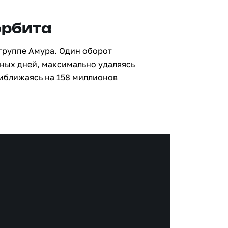
орбита
 группе Амура. Один оборот
мных дней, максимально удаляясь
риближаясь на 158 миллионов