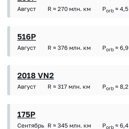
Август
R ≈ 270 млн. км
P
≈ 4,5
orb
516P
Август
R ≈ 376 млн. км
P
≈ 6,9
orb
2018 VN2
Август
R ≈ 317 млн. км
P
≈ 8,2
orb
175P
Сентябрь
R ≈ 345 млн. км
P
≈ 6,4
orb