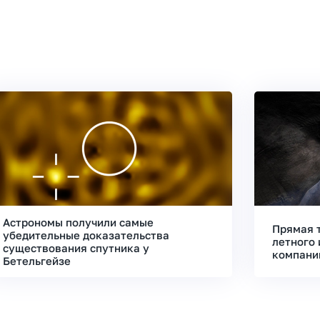
Астрономы получили самые
Прямая 
убедительные доказательства
летного 
существования спутника у
компани
Бетельгейзе