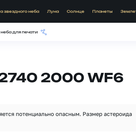
а звездного неба
Луна
Солнце
Планеты
Земле
 неба для печати
62740 2000 WF6
ляется потенциально опасным. Размер астероида