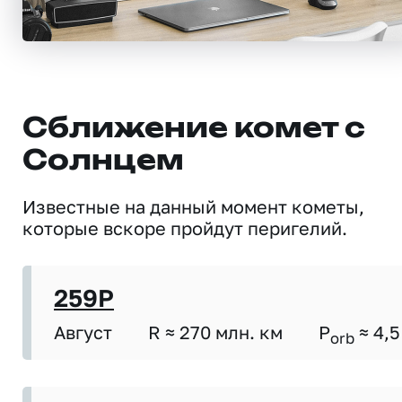
Сближение комет с
Солнцем
Известные на данный момент кометы,
которые вскоре пройдут перигелий.
259P
Август
R ≈ 270 млн. км
P
≈ 4,5
orb