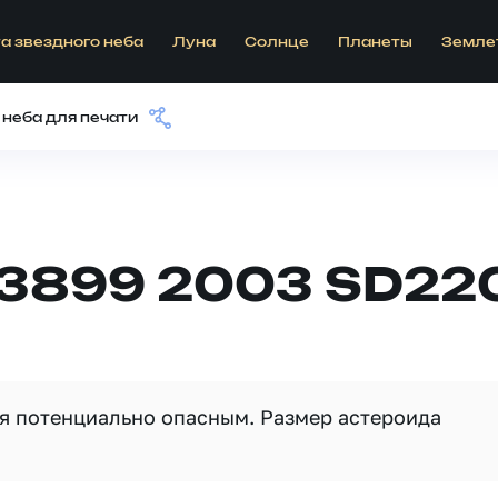
а звездного неба
Луна
Солнце
Планеты
Земле
 неба для печати
63899 2003 SD22
ся потенциально опасным. Размер астероида