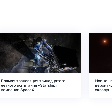
Прямая трансляция тринадцатого
Новые н
летного испытания «Starship»
вероятн
компании SpaceX
экзолун