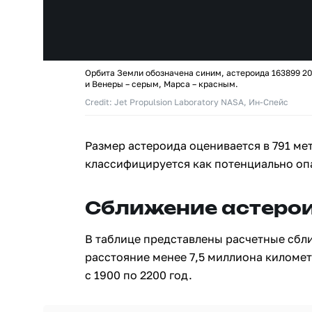
Орбита Земли обозначена синим, астероида 163899 2
и Венеры – серым, Марса – красным.
Credit: Jet Propulsion Laboratory NASA, Ин-Спейс
Размер астероида оценивается в 791 ме
классифицируется как потенциально оп
Сближение астерои
В таблице представлены расчетные сбл
расстояние менее 7,5 миллиона киломе
с 1900 по 2200 год.