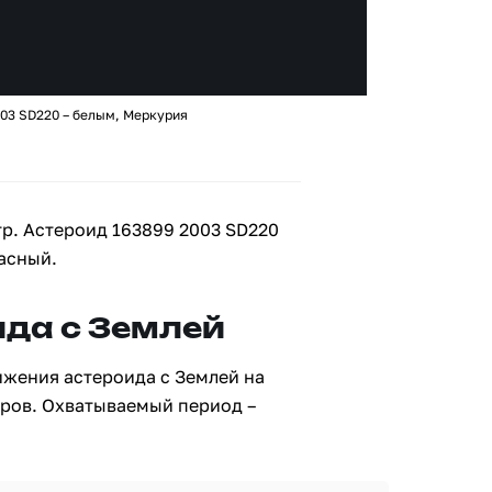
003 SD220 – белым, Меркурия
тр. Астероид 163899 2003 SD220
асный.
да с Землей
ижения астероида с Землей на
тров. Охватываемый период –